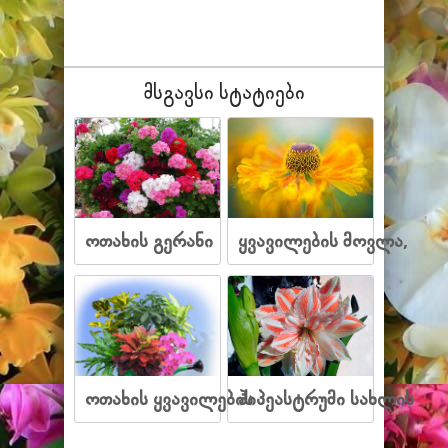
მსგავსი სტატიები
ოთახის გერანი
ყვავილების მოვლა,
ოთახის ყვავილების
ჰიპეასტრუმი სახლის