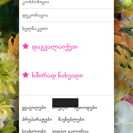
კომპოზიცია
დეკორაცია
ხელნაკეთი
დაგვალაიქეთ
ხშირად ნახვადი
ყვავილები
მოვლა
მეთოდები
პრეპარატები
მავნებლები
სიახლეები
ვიდეო გალერეა