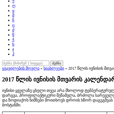
ქ
ღ
ყ
შ
ჩ
ც
ძ
წ
ჭ
ხ
ჯ
ჰ
ძებნა
ყვავილების მოვლა
»
სიახლეები
» 2017 წლის ივნისის მთ
2017 წლის ივნისის მთვარის კალენდა
ივნისი ყველაზე ცხელი თვეა არა მხოლოდ ტემპერატურული
დარგვა, პროფილაქტიკური შეწამვლა, ბრძოლა სარეველები
და ზოდიაქოს ნიშნები მოითხოვს დროის სწორ დაგეგმვას -
ბოსტანში.