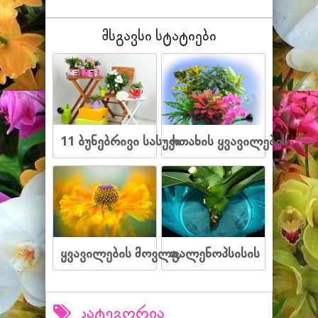
მსგავსი სტატიები
11 ბუნებრივი სასუქი
ოთახის ყვავილების
ყვავილების მოვლა,
ფალენოპსისის
კატეგორია