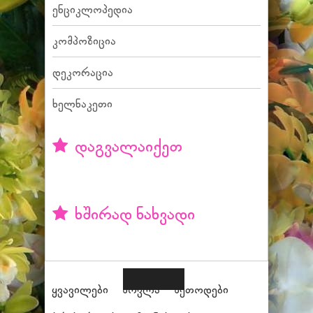
ენციკლოპედია
კომპოზიცია
დეკორაცია
ხელნაკეთი
დაგვალაიქეთ
ხშირად ნახვადი
ყვავილები
მოვლა
მეთოდები