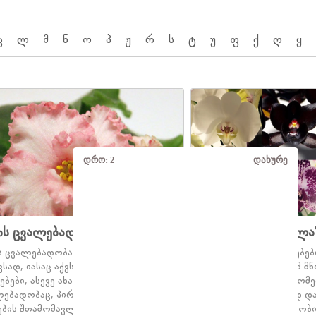
კ
ლ
მ
ნ
ო
პ
ჟ
რ
ს
ტ
უ
ფ
ქ
ღ
ყ
დრო:
2
დახურე
ის ცვალებადობა
ორქიდეების ყველა
ს ცვალებადობა სხვა ორგანიზმების
ორქიდეების დაავადებებ
ვსად, იასაც აქვს მემკვიდრული
ცოტა არ არის.ამიტომ მ
ებები, ასევე ახასიათებს
ვიცოდეთ მათი სიმპტომე
ლებადობაც, პირველი ხელს უწყობს
გარჩევა,რომ სწორად 
ების შთამომავლობისთვის
შევარჩიოთ მკურნალობი