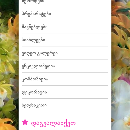
მეთოდები
პრეპარატები
მავნებლები
სიახლეები
ვიდეო გალერეა
ენციკლოპედია
კომპოზიცია
დეკორაცია
ხელნაკეთი
დაგვალაიქეთ