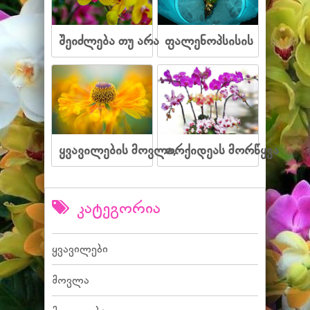
შეიძლება თუ არა
ფალენოპსისის
ყვავილების მოვლა,
ორქიდეას მორწყვა
კატეგორია
ყვავილები
მოვლა