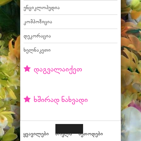
ენციკლოპედია
კომპოზიცია
დეკორაცია
ხელნაკეთი
დაგვალაიქეთ
ხშირად ნახვადი
ყვავილები
მოვლა
მეთოდები