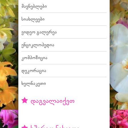
მავნებლები
სიახლეები
ვიდეო გალერეა
ენციკლოპედია
კომპოზიცია
დეკორაცია
ხელნაკეთი
დაგვალაიქეთ
ხშირად ნახვადი