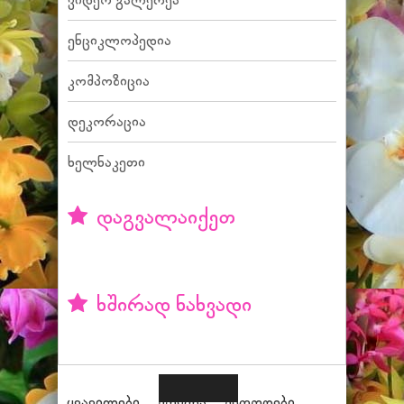
ენციკლოპედია
კომპოზიცია
დეკორაცია
ხელნაკეთი
დაგვალაიქეთ
ხშირად ნახვადი
ყვავილები
მოვლა
მეთოდები