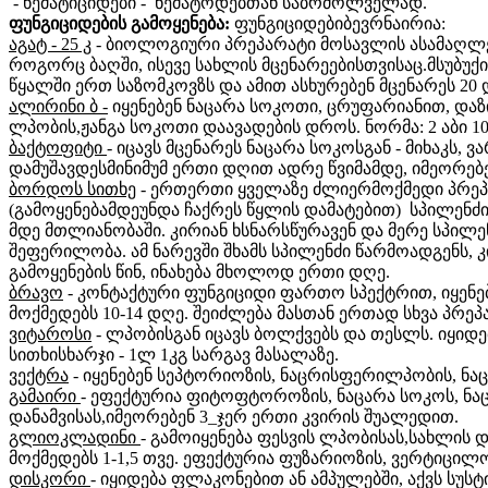
- ნემატიციდები - ნემატოდებთან საბრძოლველად.
ფუნგიციდების გამოყენება:
ფუნგიციდებიბევრნაირია:
აგატ - 25 კ
- ბიოლოგიური პრეპარატი მოსავლის ასამაღლებ
როგორც ბაღში, ისევე სახლის მცენარეებისთვისაც.მსუბუქი
წყალში ერთ საზომკოვზს და ამით ასხურებენ მცენარეს 20 
ალირინი ბ -
იყენებენ ნაცარა სოკოთი, ცრუფარიანით, დ
ლპობის,ჟანგა სოკოთი დაავადების დროს. ნორმა: 2 აბი 10
ბაქტოფიტი
- იცავს მცენარეს ნაცარა სოკოსგან - მიხაკს,
დამუშავდესმინიმუმ ერთი დღით ადრე წვიმამდე, იმეორებე
ბორდოს სითხე
- ერთერთი ყველაზე ძლიერმოქმედი პრეპა
(გამოყენებამდეუნდა ჩაქრეს წყლის დამატებით) სპილენძის
მდე მთლიანობაში. კირიან ხსნარსწურავენ და მერე სპილე
შეფერილობა. ამ ნარევში შხამს სპილენძი წარმოადგენს, 
გამოყენების წინ, ინახება მხოლოდ ერთი დღე.
ბრავო
- კონტაქტური ფუნგიციდი ფართო სპექტრით, იყენ
მოქმედებს 10-14 დღე. შეიძლება მასთან ერთად სხვა პრეპა
ვიტაროსი
- ლპობისგან იცავს ბოლქვებს და თესლს. იყიდე
სითხისხარჯი - 1ლ 1კგ სარგავ მასალაზე.
ვექტრა
- იყენებენ სეპტორიოზის, ნაცრისფერილპობის, ნაცარ
გამაირი
- ეფექტურია ფიტოფტოროზის, ნაცარა სოკოს, ნაც
დანამვისას,იმეორებენ 3_ჯერ ერთი კვირის შუალედით.
გლიოკლადინი
- გამოიყენება ფესვის ლპობისას,სახლის დ
მოქმედებს 1-1,5 თვე. ეფექტურია ფუზარიოზის, ვერტიც
დისკორი
- იყიდება ფლაკონებით ან ამპულებში, აქვს სუს