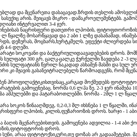
ლად და მცენარეთა დასაცავად.ზრდის თესლის ამოსვლისუნ
 სასუქიც არის. შეიცავს მიკრო - დამაკროელემენტებს. გამო
დღიანი ინტერვალით 3-4 ჯერ.
აზინებისას ნაცრისფერი დათეთრი ლპობის, ფიტოფთოროზის
 ლ წყალზე მოსარწყავად და 2 აბი 1 ლზე დასანამად, ინამე
 ვარდს, დეზურას, მოცხარს,ხურტკმელს. ეფექტი ძლიერდება 
ნ 4-6 დღეში.
რატი სოკოვანი და ბაქტერიულიდაავადებების დროს. მომზა
 სულფატი 300 გრ, ცალკ-ცალკე ჭურჭელში ზავდება 2 -3 ლც
ნძის სულფატიანს წვრილ ნაკადად ასხამენ მასში და სულ უ
კირი კი მჟავის გასანეიტრალებელს წარმოადგენს, რომ მცენ
ებენ პროფილაქტიკისთვისაც,კარგად მოქმედებს ფოტოფტო
რატების გამოყენებაც. ნორმა 0,6 ლ/ჰა ზე. 2-3 ჯერ ინამება
ბა ამპულებში და პატარაბოთლებში. ნორმა - 2მლ 1 ლ წყალ
ა სოკოს წინააღმდეგ. 0,2-0,3 მლ იხსნება 1 ლ წყალში, ინა
რისფერი ლპობის, კილის,ფუზარიოზის დროს. ხარჯი - 1 აბი 
ა ბაღის მცენარეებისთვის. გამოყენება ადვილია - 1-4 აბი 
ილოზის,ფიტოფტორის დროს.
ტი სუნი, არაა ფიტოტოქსიკური,თუ დოზას არ გადაამეტებთ. მ