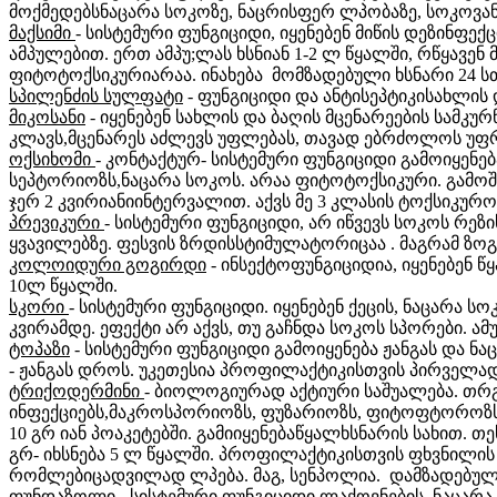
მოქმედებსნაცარა სოკოზე, ნაცრისფერ ლპობაზე, სოკოვან
მაქსიმი
- სისტემური ფუნგიციდი, იყენებენ მიწის დეზინფექ
ამპულებით. ერთ ამპუ;ლას ხსნიან 1-2 ლ წყალში, რწყავენ მ
ფიტოტოქსიკურიარაა. ინახება მომზადებული ხსნარი 24 ს
სპილენძის სულფატი
- ფუნგიციდი და ანტისეპტიკისახლის 
მიკოსანი
- იყენებენ სახლის და ბაღის მცენარეების სამკუ
კლავს,მცენარეს აძლევს უფლებას, თავად ებრძოლოს უფრო
ოქსიხომი
- კონტაქტურ- სისტემური ფუნგიციდი გამოიყე
სეპტორიოზს,ნაცარა სოკოს. არაა ფიტოტოქსიკური. გამოშვე
ჯერ 2 კვირიანიინტერვალით. აქვს მე 3 კლასის ტოქსიკურო
პრევიკური
- სისტემური ფუნგიციდი, არ იწვევს სოკოს რე
ყვავილებზე. ფესვის ზრდისსტიმულატორიცაა . მაგრამ ზოგ 
კოლოიდური გოგირდი
- ინსექტოფუნგიციდია, იყენებენ წ
10ლ წყალში.
სკორი
- სისტემური ფუნგიციდი. იყენებენ ქეცის, ნაცარა ს
კვირამდე. ეფექტი არ აქვს, თუ გაჩნდა სოკოს სპორები. ა
ტოპაზი
- სისტემური ფუნგიციდი გამოიყენება ჟანგას და ნ
- ჟანგას დროს. უკეთესია პროფილაქტიკისთვის პირველადი
ტრიქოდერმინი
- ბიოლოგიურად აქტიური საშუალება. თრგ
ინფექციებს,მაკროსპორიოზს, ფუზარიოზს, ფიტოფტოროზს.
10 გრ იან პოაკეტებში. გამიიყენებაწყალხსნარის სახით. თ
გრ- იხსნება 5 ლ წყალში. პროფილაქტიკისთვის ფხვნილის ს
რომლებიცადვილად ლპება. მაგ, სენპოლია. დამზადებულიხს
ფუნდაზოლი -
სისტემური ფუნგიციდი ლაქოვნების, ნაცარა ს