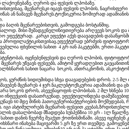
 ლაქოვნებაზე, ღეროს და ფესვის ლპობაზე.
ციისთვისაც, მცენარესკი იცავს ფესვის ლპობის, ნაცრისფერი
იწას ან ნამავენ მცენარეს.ტოქსიკურია ზომიერად ადამიანის 
თ.
და ბაღის მცენარეებისთვის, გამოდგება ბოსტანშიც.
რნალოდ. მისი შემადგენელინივთიერება არღვევს სოკოს და ბ
 ეფექტურად. კარგი ეფექტი აქვს დაავადების დასაწყოსში
ნება პროფილაქტიკისთვისაც.ეფექტურად ებრძვის ფიტოფტორ
ბულია ფხვნილის სახით 4 გრ იან პაკეტებში, ერთი პაკეტი 
ბა.
ზისტენტობას, იყენებენფესვის და ღეროს ლპობის, ფიტოფტ
მცენარეს უწვავს ფესვებს, ამიტომ ყურადღებით გაეცანითი
ყალხსნარის სახით ნაცარა სოკოს, ანთრაკნოზის, ასკოქიტოზ
ოკოს, ყურძნის სიდიუმისდა სხვა დაავადებების დროს. 2-5 მლ 
მუშავებენ მცენარეს 4 ჯერ.ნაკლებტოქსკურია ადამიანის და 
აცარა სოკოს დროს, ასევენაყოფის ლპობისას. 2 მლ ხსნება 
 ინფექციის დასათრგუნად, ეფექტივლინდება დამუშავებიდან
უნავს 60 მდე მიწის პათოგენურიბაქტერიების მოქმედებას,
 იგი ასტიმულირებს მცენარის ფესვით კვებას,ზრდისთესლი
ესლის დასალბობად მზადდება სუსპენზია 10 გრ - 1ლ წყალზე.
ახით დანის წვერზე შეაქვთ ქოთნისმიწაში. ასევე იყენებენ
ნარი ინახება მაცივარში 5 გრ ზე ერთ თვემდე. გამოყენებ
ოკოს წინააღმდეგ, უშვებენ10 გრ იან პაკეტებში. ერთ პაკეტ