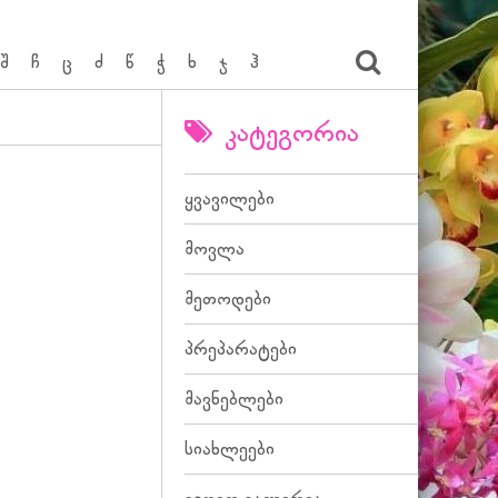
შ
ჩ
ც
ძ
წ
ჭ
ხ
ჯ
ჰ
კატეგორია
ყვავილები
მოვლა
მეთოდები
პრეპარატები
მავნებლები
სიახლეები