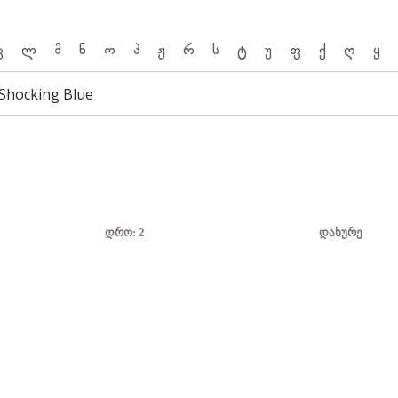
კ
ლ
მ
ნ
ო
პ
ჟ
რ
ს
ტ
უ
ფ
ქ
ღ
ყ
Shocking Blue
დრო:
2
დახურე