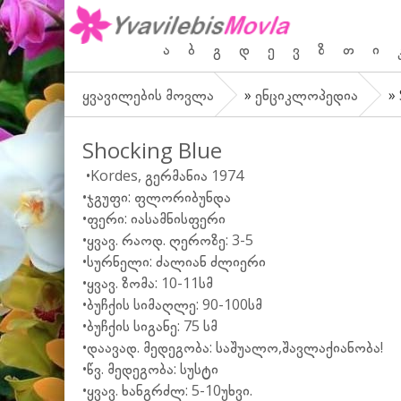
ა
ბ
გ
დ
ე
ვ
ზ
თ
ი
ყვავილების მოვლა
»
ენციკლოპედია
» 
Shocking Blue
•
Kordes, გერმანია 1974
•
ჯგუფი: ფლორიბუნდა
•
ფერი: იასამნისფერი
•
ყვავ. რაოდ. ღეროზე: 3-5
•
სურნელი: ძალიან ძლიერი
•
ყვავ. ზომა: 10-11სმ
•
ბუჩქის სიმაღლე: 90-100სმ
•
ბუჩქის სიგანე: 75 სმ
•
დაავად. მედეგობა: საშუალო,შავლაქიანობა!
•
წვ. მედეგობა: სუსტი
•
ყვავ.
ხანგრძლ: 5-10უხვი.