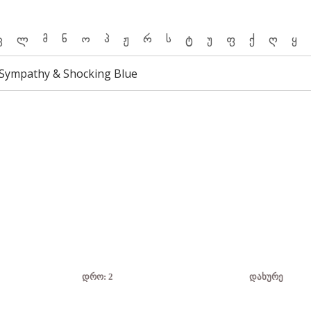
კ
ლ
მ
ნ
ო
პ
ჟ
რ
ს
ტ
უ
ფ
ქ
ღ
ყ
Sympathy & Shocking Blue
დრო:
2
დახურე