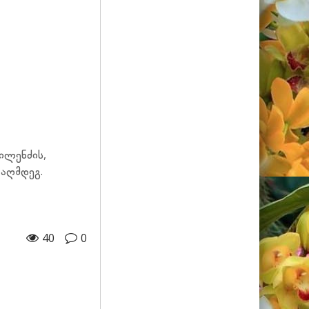
პილენძის,
აღმდეგ.
40
0