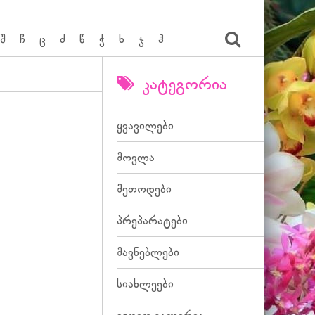
შ
ჩ
ც
ძ
წ
ჭ
ხ
ჯ
ჰ
კატეგორია
ყვავილები
მოვლა
მეთოდები
პრეპარატები
მავნებლები
სიახლეები