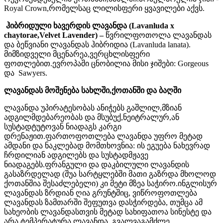
Royal Crown,რომელსაც ლილისფერი ყვავილები აქვს.
ჰიბრიდული ხავერდის ლავანდა (Lavanluda x
chaytorae,Velvet Lavender) –
წვრილფოთოლა ლავანდას
და ბეწვიანი ლავანდას ჰიბრიდია (Lavanluda lanata).
მიმზიდველი მცენარეა,ვერცხლისფერი
ფოთლებით.ევროპაში ცნობილია მისი ჯიშები: Gorgeous
და Sawyers.
ლავანდას მოშენება სახლში,ქოთანში და ბაღში
ლავანდა უპირატესობას ანიჭებს გაშლილ,მზიან
ადგილმდებარეობას და მსუბუქ,ნეიტრალურ,ან
სუსტადტუტოვან ნიადაგს კარგი
დრენაჟით.ფართოფოთლება ლავანდა უფრო მეტად
ამდანი და ნაკლებად მომთხოვნია: ის ეგუება ნახევრად
ჩრდილიან ადგილებს და სუსტადმჟავე
ნიადაგებს.ფრანგული და დაკბილული ლავანდის
გასაზრდელად (შუა სარტყლებში მათი გაზრდა მხოლოდ
ქოთანშია შესაძლებელი) კი მეტი მზეა საჭირო.ინგლისურ
ლავანდას ზრდიან ღია გრუნტშიც, ვიწროფოთლება
ლავანდას ზამთარში შეფუთვა დასჭირდება, თუმცა ამ
სახეობის ლავანდასთვის მეტად სახიფათოა სინესტე და
არა ტემპერატურა.ლავანდა გვალვაგამძლე