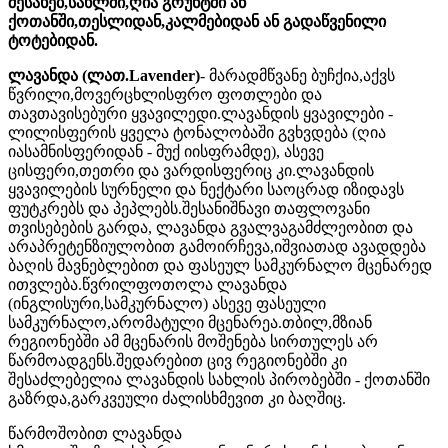
შესახებ,სახლში,ღია გრუნტში ან
ქოთანში,თესლიდან,კალმებიდან ან გადაწვენილი
ტოტებიდან.
ლავანდა (ლათ.
Lavender)
- მარადმწვანე ბუჩქია,აქვს
წვრილი,მოვერცხლისფრო ფოთლები და
თავთავისებური ყვავილედი.ლავანდის ყვავილები -
ლილისფერის ყველა ტონალობაში გვხვდება (ღია
იასამნისფერიდან - მუქ იისფრამდე), ასევე
ცისფერი,თეთრი და ვარდისფერიც კი.ლავანდის
ყვავილების სურნელი და ნექტარი საოცრად იზიდავს
ფუტკრებს და პეპლებს.შესანიშნავი თაფლოვანი
თვისებების გარდა, ლავანდა გვალვაგამძლეობით და
არაპრეტენზიულობით გამოირჩევა,იშვიათად ავადდება
ბაღის მავნებლებით და ფასეულ სამკურნალო მცენარედ
ითვლება.წვრილფოთოლა ლავანდა
(ინგლისური,სამკურნალო) ასევე ფასეული
სამკურნალო,არომატული მცენარეა.თბილ,მზიან
რეგიონებში ამ მცენარის მოშენება სირთულეს არ
წარმოადგენს.შედარებით ცივ რეგიონებში კი
შესაძლებელია ლავანდის სახლის პირობებში - ქოთანში
გაზრდა,გარკვეული ძალისხმევით კი ბაღშიც.
წარმოშობით ლავანდა