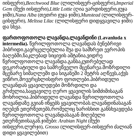
იისფერი),
Beechwood Blue
(ლილისფერ-ცისფერი),
Imperial
Gem
(მუქი იისფერი),
Little Lottie
(ღია ვარდისფერი,ჯუჯა
ჯიში),
Nana Alba
(თეთრი ჯუჯა ჯიში),
Munstead
(ლილისფერ-
ცისფერი),
Melissa Lilac
(ლილისფერი დიდყვავილა ჯიში)
და სხვა.
ფართოფოთოლა ლავანდა,ლავანდინი (Lavanluda x
intermedia).
წვრილფოთოლა
ლავანდას ბუნებრივი
ჰიბრიდი.გავრცელებულია შუა და სამხრეთ ევროპის
ბაღებში,ნაკლებად სიცივის ამტანია,ვიდრე
წვრილფოთოლა ლავანდა.განსაკუთრებულად
დეკორატიული და სამრეწველო მცენარეა.მოზრდილი
მცენარე სიმაღლეში და სიგანეში 2 მეტრს აღწევს,აქვს
ვიწრო,მოვერცხლისფრო ფოთლები.ჰიბრიდული
ლავანდას ყვავილედები მოზრდილი და
გრძელია,საყვავილე ღერო ყვავილის სიმძიმისაგან
მოხრილია.ჰიბრიდული ლავანდა წვრილფოთოლა
ლავანდაზე გვიან იწყებს ყვავილობას.ლავანდინასაგან
იღებენ ეთერზეთებს,რომელიც ხარისხით განსხვავდება
წვრილფოთოლა ლავანდასაგან მიღებული
ეთერზეთისაგან.ჯიშები:
Arabian Night
(მუქი
იისფერი,ლურჯი),
Grosso
(ლილისფერ-იისფერი ძალიან
დიდი ყვავილებით)