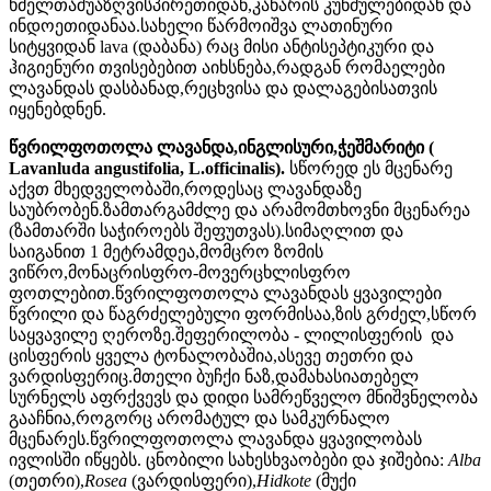
ხმელთაშუაზღვისპირეთიდან,კანარის კუნძულებიდან და
ინდოეთიდანაა.სახელი წარმოიშვა ლათინური
სიტყვიდან lava (დაბანა) რაც მისი ანტისეპტიკური და
ჰიგიენური თვისებებით აიხსნება,რადგან რომაელები
ლავანდას დასბანად,რეცხვისა და დალაგებისათვის
იყენებდნენ.
წვრილფოთოლა ლავანდა,ინგლისური,ჭეშმარიტი (
Lavanluda angustifolia, L.officinalis).
სწორედ ეს მცენარე
აქვთ მხედველობაში,როდესაც ლავანდაზე
საუბრობენ.ზამთარგამძლე და არამომთხოვნი მცენარეა
(ზამთარში საჭიროებს შეფუთვას).სიმაღლით და
საიგანით 1 მეტრამდეა,მომცრო ზომის
ვიწრო,მონაცრისფრო-მოვერცხლისფრო
ფოთლებით.წვრილფოთოლა ლავანდას ყვავილები
წვრილი და წაგრძელებული ფორმისაა,ზის გრძელ,სწორ
საყვავილე ღეროზე.შეფერილობა - ლილისფერის და
ცისფერის ყველა ტონალობაშია,ასევე თეთრი და
ვარდისფერიც.მთელი ბუჩქი ნაზ,დამახასიათებელ
სურნელს აფრქვევს და დიდი სამრეწველო მნიშვნელობა
გააჩნია,როგორც არომატულ და სამკურნალო
მცენარეს.წვრილფოთოლა ლავანდა ყვავილობას
ივლისში იწყებს. ცნობილი სახესხვაობები და ჯიშებია:
Alba
(თეთრი),
Rosea
(ვარდისფერი),
Hidkote
(მუქი