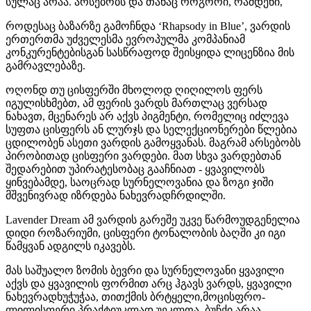
სულაც არაა. არსებობს და თანაც როგორი, რამდენი,
როდესაც ბაზარზე გამოჩნდა ‘Rhapsody in Blue’, ვარდის
ერთერთმა უძველესმა ევროპულმა კომპანიამ
კონკურენტებისგან სასწრაფოდ შეისყიდა ლიცენზია მის
გამრავლებაზე.
ოღონდ თუ ცისფერში მხოლოდ ღიღილოს ფერს
იგულისხმებთ, ამ ფერის ვარდს მართლაც ვერსად
ნახავთ, მცენარეს არ აქვს პიგმენტი, რომელიც იძლევა
სუფთა ცისფერს ან ლურჯს და სელექციონერები წლებია
ცდილობენ ასეთი ვარდის გამოყვანას. მაგრამ არსებობს
პირობითად ცისფერი ვარდები. მათ სხვა ვარდებთან
შედარებით უპირატესობაც გააჩნიათ - ყვავილობს
ყინვებამდე, საოცრად სურნელოვანია და ზოგი ჯიში
მშვენივრად იზრდება ნახევრადჩრდილში.
Lavender Dream ამ ვარდის გარეშე უკვე წარმოუდგენელია
დიდი როზარიუმი, ცისფერი ტონალობის ბაღში კი იგი
წამყვან ადგილს იკავებს.
მას საშუალო ზომის ბევრი და სურნელოვანი ყვავილი
აქვს და ყვავილის ფორმით არც ჰგავს ვარდს, ყვავილი
ნახევრადხუჭუჭაა, თითქმის ბრტყელი,მოცისფრო-
ლილისფერი.პრაქტიუკლად უეკლოა, ბუჩქი არაა