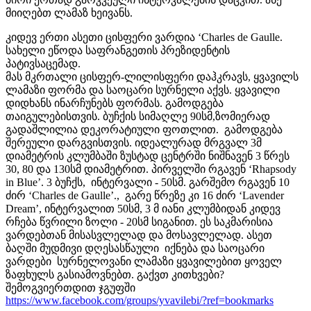
მიიღებთ ლამაზ ხეივანს.
კიდევ ერთი ასეთი ცისფერი ვარდია ‘Charles de Gaulle.
სახელი ეწოდა საფრანგეთის პრეზიდენტის
პატივსაცემად.
მას მკრთალი ცისფერ-ლილისფერი დაჰკრავს, ყვავილს
ლამაზი ფორმა და საოცარი სურნელი აქვს. ყვავილი
დიდხანს ინარჩუნებს ფორმას. გამოდგება
თაიგულებისთვის. ბუჩქის სიმაღლე 90სმ,ზომიერად
გადაშლილია დეკორატიული ფოთლით. გამოდგება
შერეული დარგვისთვის.
იდეალურად მრგვალ 3მ
დიამეტრის კლუმბაში ზუსტად ცენტრში ნიშნავენ 3 წრეს
30, 80 და 130სმ დიამეტრით. პირველში რგავენ ‘Rhapsody
in Blue’. 3 ბუჩქს, ინტერვალი - 50სმ. გარშემო რგავენ 10
ძირ ‘Charles de Gaulle’., გარე წრეზე კი 16 ძირ ‘Lavender
Dream’, ინტერვალით 50სმ, 3 მ იანი კლუმბიდან კიდევ
რჩება წვრილი ზოლი - 20სმ სიგანით. ეს საკმარისია
ვარდებთან მისასვლელად და მოსავლელად.
ასეთ
ბაღში მუდმივი დღესასწაული იქნება და საოცარი
ვარდები სურნელოვანი ლამაზი ყვავილებით ყოველ
ზაფხულს გასიამოვნებთ. გაქვთ კითხვები?
შემოგვიერთდით ჯგუფში
https://www.facebook.com/groups/yvavilebi/?ref=bookmarks