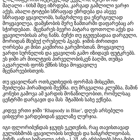
მაღალი - 60სმ მდე იზრდება, კარგად გაშლილი ვარჯი
აქვს, ახალი ტოტები სწრაფად ეზრდება და ასევე
სწრაფად ყვავილობს, ხანგრძლივ და ენერგიულად
მოყვავილეა, დამყნობის მერე ზამთარში დაფარებაც არ
სჭირდებათ. მცენარეს ბევრი პატარა ფოთოლი აქვს და
ყვავილობისას არც ჩანს. ბუჩქი თუ ჯგუფებადაა დარგული,
შორიდან მსუბუქ ღრუბელს ჰგავს.
ჯიშის ძირითდი
ღირსება კი მისი კავშირია გარემოსთან. მოყვავილე
ვარდი სურნელის და ყვავილის გამო იზიდავს ფუტკრებს.
ეს ჯიში არ მიილტვის პირველობისკენ ბაღში, თუმცა
აკვარელის ფონს ქმნის სხვა მოყვავილე
მცენარეებისთვის.
თუ ყვავილნარ ოთხკუთხედის ფორმას მისცემთ,
შეიძლება პირამიდის შექმნა. თუ მრგვალია კლუმბა, მაშინ
კონუსი გამოვა ამ ვარდის მონაწილეობით, რომელსაც
ცენტრში დარგავთ და მას შტამბის სახე ექნება.
კიდევ ერთი ჯიში ‘Rhapsody in Blue’, დღეს არსებული
ცისფერი ვარდებიდან ყველაზე ლურჯია.
იგი ფლორიბუნდას ჯგუფს ეკუთვნის, რაც თავისთავად
გულისხმობს ყვავილობის სიუხვეს და ხანგრძლივობას,
ბუჩქს კარგი სიმაღლე აქვს - 1,2მ. არ არსებობს სხვა მისი