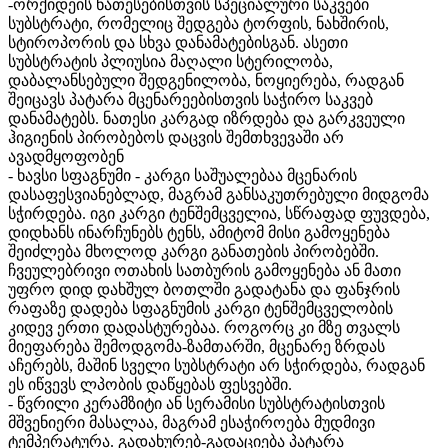
-ორქიდეის ნათესებისთვის სპეციალური საკვები
სუბსტრატი, რომელიც შედგება ტორფის, ნახშირის,
სტიროპორის და სხვა დანამატებისგან. ასეთი
სუბსტრატის პლიუსია მაღალი სტერილობა,
დაბალანსებული შედგენილობა, ნოყიერება, რადგან
შეიცავს პატარა მცენარეებისთვის საჭირო საკვებ
დანამატებს. ნათესი კარგად იზრდება და გარკვეული
ჰიგიენის პირობებოს დაცვის შემთხვევაში არ
ავადმყოფობენ
- ხავსი სფაგნუმი - კარგი საშუალებაა მცენარის
დასაფესვიანებლად, მაგრამ განსაკუთრებული მიდგომა
სჭირდება. იგი კარგი ტენშემცველია, სწრაფად ფუვდება,
დიდხანს ინარჩუნებს ტენს, ამიტომ მისი გამოყენება
შეიძლება მხოლოდ კარგი განათების პირობებში.
ჩვეულებრივი ოთახის სათბურის გამოყენება ან მათი
უფრო დიდ დახშულ ბოთლში გადატანა და ფანჯრის
რაფაზე დადება სფაგნუმის კარგი ტენშემცველობის
კიდევ ერთი დადასტურებაა. როგორც კი მზე თვალს
მიეფარება შემოდგომა-ზამთარში, მცენარე ზრდას
აჩერებს, მაშინ სველი სუბსტრატი არ სჭირდება, რადგან
ეს იწვევს ლპობის დაწყებას ფესვებში.
- წვრილი კერამზიტი ან სერამისი სუბსტრატისთვის
მშვენიერი მასალაა, მაგრამ ესაჭიროება მუდმივი
ტემპერატურა. გადახურებ-გადაციება პატარა