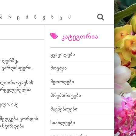
შ
ჩ
ც
ძ
წ
ჭ
ხ
ჯ
ჰ
კატეგორია
ყვავილები
 ღერზე,
ნ ვარდისფერი,
მოვლა
მეთოდები
 ფლორა-ფაუნის
გავრცელებულია
პრეპარატები
ული, ისე
მავნებლები
 შედგება კორდის
სიახლეები
ი სჭირდება