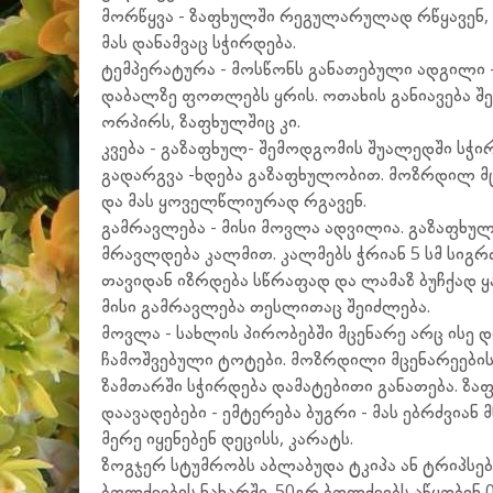
მორწყვა - ზაფხულში რეგულარულად რწყავენ, გ
მას დანამვაც სჭირდება.
ტემპერატურა - მოსწონს განათებული ადგილი -
დაბალზე ფოთლებს ყრის. ოთახის განიავება შეი
ორპირს, ზაფხულშიც კი.
კვება - გაზაფხულ- შემოდგომის შუალედში სჭი
გადარგვა -ხდება გაზაფხულობით. მოზრდილ მც
და მას ყოველწლიურად რგავენ.
გამრავლება - მისი მოვლა ადვილია. გაზაფხულ
მრავლდება კალმით. კალმებს ჭრიან 5 სმ სიგრძე
თავიდან იზრდება სწრაფად და ლამაზ ბუჩქად ყ
მისი გამრავლება თესლითაც შეიძლება.
მოვლა - სახლის პირობებში მცენარე არც ისე დ
ჩამოშვებული ტოტები. მოზრდილი მცენარეების ტ
ზამთარში სჭირდება დამატებითი განათება. ზაფ
დაავადებები - ემტერება ბუგრი - მას ებრძვიან 
მერე იყენებენ დეცისს, კარატს.
ზოგჯერ სტუმრობს აბლაბუდა ტკიპა ან ტრიპსები
ბოლქვების ნახარში. 50გრ ბოლქვებს აწყობენ 0