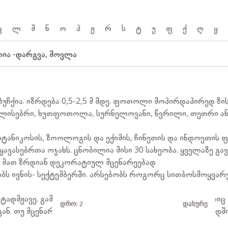
კ
ლ
მ
ნ
ო
პ
ჟ
რ
ს
ტ
უ
ფ
ქ
ღ
ყ
ლია -დარგვა, მოვლა
უჩქია. იზრდება 0,5-2,5 მ მდე. ფოთოლი მოპირდაპირედ ზის
მილისებრი, ხუთფოთოლა, სურნელოვანი, წვრილი, თეთრი ა
ტანიკოსის, ზოოლოგის და ექიმის, ჩინეთის და ინდოეთის
ტყავასებრთა ოჯახს. ცნობილია მისი 30 სახეობა. ყველაზე 
ვ. მათ ზრდიან დეკორატიულ მცენარეებად
ლობს ივნის- სექტემბერში. არსებობს როგორც სითბოსმოყვარ
სტადმჟავე. გამოდგება სუგლინური ნოყიერი მიწა, რომელიც
დრო:
1
დახურე
ან. თუ მცენარე კონტეინერშია ჩარგული, მას 2-3 წელიწადშ