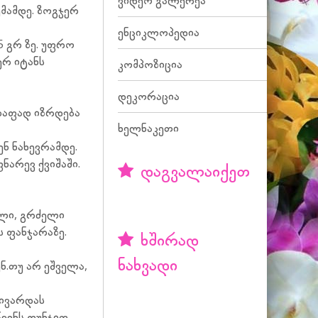
ვიდეო გალერეა
მამდე. ზოგჯერ
ენციკლოპედია
5 გრ ზე. უფრო
ერ იტანს
კომპოზიცია
დეკორაცია
რაფად იზრდება
ხელნაკეთი
ენ ნახევრამდე.
ნარევ ქვიშაში.
დაგვალაიქეთ
ილი, გრძელი
ს ფანჯარაზე.
ხშირად
ნახვადი
ენ.თუ არ ეშველა,
ჩივარდას
წვენს ფუნჯით