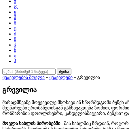
ქ
ღ
ყ
შ
ჩ
ც
ძ
წ
ჭ
ხ
ჯ
ჰ
ძებნა
ყვავილების მოვლა
»
ყვავილები
» გრევილია
გრევილია
მარადმწვანე მოყვავილე მხოხავი ან სწორმდგომი ბუჩქი ა
მცენარეები ერთმანეთისგან განსხვავდება ზომით, ფორმი
როზმარინის ფოთლისებრი, კანდელისმაგვარი, ბენკსი” და
მოვლა სახლის პირობებში
- მას სახლშიც ზრდიან, როგორ
საჭიროებს, სჭირდება სპეციალური პირობები, რასაც მხო