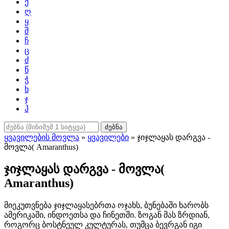
ქ
ღ
ყ
შ
ჩ
ც
ძ
წ
ჭ
ხ
ჯ
ჰ
ძებნა
ყვავილების მოვლა
»
ყვავილები
» ჯიჯლაყას დარგვა -
მოვლა( Amaranthus)
ჯიჯლაყას დარგვა - მოვლა(
Amaranthus)
მიეკუთვნება ჯიჯლაყასებრთა ოჯახს, ბუნებაში ხარობს
ამერიკაში, ინდოეთსა და ჩინეთში. ზოგან მას ზრდიან,
როგორც ბოსტნეულ კულტურას, თუმცა ბევრგან იგი