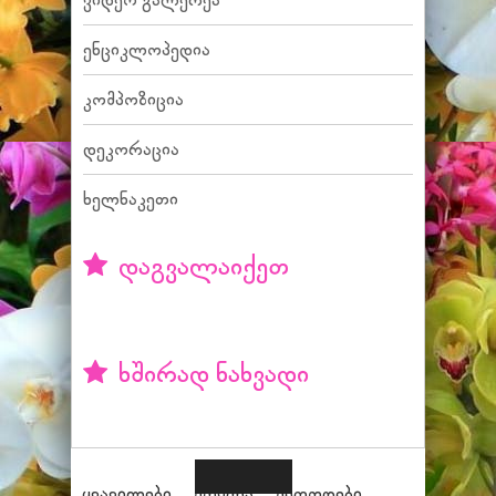
ენციკლოპედია
კომპოზიცია
დეკორაცია
ხელნაკეთი
დაგვალაიქეთ
ხშირად ნახვადი
ყვავილები
მოვლა
მეთოდები