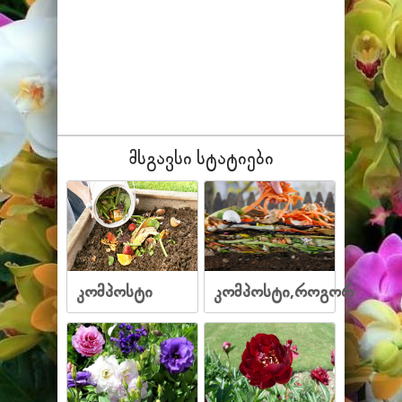
მსგავსი სტატიები
კომპოსტი
კომპოსტი,როგორ