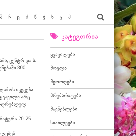
შ
ჩ
ც
ძ
წ
ჭ
ხ
ჯ
ჰ
კატეგორია
ყვავილები
ში, ცენტრ და ს.
ნებაში 800
მოვლა
მეთოდები
ღამოს იკეცება
პრეპარატები
 ყვავილი არც
ნ მოღრუბლულ
მავნებლები
ერატურა 20-25
სიახლეები
ელებენ