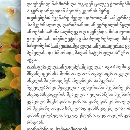
დაფხვნილ ნახშირს და რგავენ ცალკე ქოთნებში,
2 ჯერ დარგვიდან მეორე კვირის მერე.
თვისებები:
მცენარე ძველი დროიდან სამკურნა
სამკურნალოდ, დარიშხანით ან ვერცხლისწყლით 
ანთების საწინაააღმდეგოდ იყენებდა. მისი ფოთ
გაციებისას, იმუნიტეტის გასაძლიერებლად. მის
სახეობები:
სამკუთხა მჟაველა, ანუ იისფერი,-
ყვ
პეპელას, და ხშირად „მადამ ბატერფლაის“ უწოდ
აქვს.
ოთხფურცელა ანუ დეპეს მჟაველა
- იგი ბაღში 
მწვანე ფერისა მოწითალო- მოყავისფრო გული
ინგლისში უწოდებენ „ბედნიერ სამყურას“.
ჩვეულებრივი მჟაველა
- ფესურიანი მცენარე 
სხვადასხვაფერის მჟაველა
- ულამაზესი მცენა
ყვავილი შიგნიდან თეთრია, გარედან კი წითელ
ამ მცენარეთაგან სრულიად განსხვავებულია ო
დანაწევრებული, სუკულენტური, დედოფლისყვავ
ზრდიან
.
თარგმანი თ. სუპატაშვილის