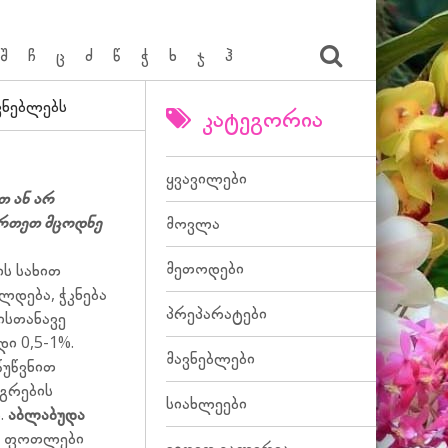
შ
ჩ
ც
ძ
წ
ჭ
ხ
ჯ
ჰ
ვნებლებს
კატეგორია
ყვავილები
თ ან არ
ართეთ მცოდნე
მოვლა
მეთოდები
ს სახით
ლდება, ჭკნება
პრეპარატები
ისთანავე
ი 0,5-1%.
მავნებლები
წუწვნით
უგრების
სიახლეები
.
აბლაბუდა
ს, ფოთლები