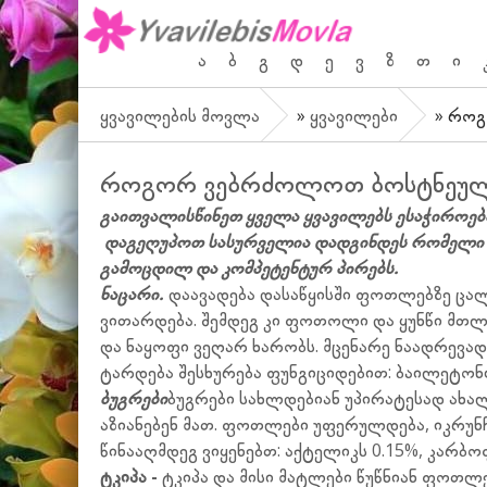
ა
ბ
გ
დ
ე
ვ
ზ
თ
ი
ყვავილების მოვლა
»
ყვავილები
» როგ
როგორ ვებრძოლოთ ბოსტნეულის
გაითვალისწინეთ ყველა ყვავილებს ესაჭიროება
დაგეღუპოთ სასურველია დადგინდეს რომელი მ
გამოცდილ და კომპეტენტურ პირებს.
ნაცარი.
დაავადება დასაწყისში ფოთლებზე ცალ
ვითარდება. შემდეგ კი ფოთოლი და ყუნწი მთლ
და ნაყოფი ვეღარ ხარობს. მცენარე ნაადრევად
ტარდება შესხურება ფუნგიციდებით: ბაილეტონი 
ბუგრები
ბუგრები სახლდებიან უპირატესად ახა
აზიანებენ მათ. ფოთლები უფერულდება, იკრუნჩხ
წინააღმდეგ ვიყენებთ: აქტელიკს 0.15%, კარბო
ტკიპა -
ტკიპა და მისი მატლები წუწნიან ფოთლ