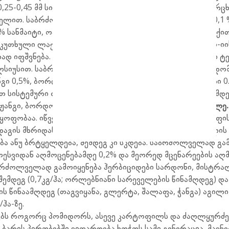
0,25-0,45 მმ სიგრძის, მოყვითალო-მომწვანო ფერის, კვერცხ
სელით. საბრძოლველად გამოიყენება 0,15 % აქტელიკი, 0,1
5% სანმაიტი, ობერონი 0,4%.
ჭრაქი (პერენესპოროზი)
ჭრაქით
თხული ლაქები ჩნდება, ქვედა მხარე კი მონაცრისფრო-იი
 იფშვნება. დაავადება ინტენსიურად ვითარდება ჭარბი ტე
სიუსით. საბრძოლველად გამოიყენეთ შავიტი 0,2 %, რიდომ
ი 0,5%, ბორდოულის სითხე 1%, იტერალი 0.4%, კოსაიდი 0
ებთ სისტემური ფუნგიციდებით (რიდო- მილ გოლდი) და შემ
ანგი, ბორდოულის სითხე).
სამხრეთული ფესვის სიდამპლე
ოფობაა. იწვევს ღეროსა და ნაყოფის დაავადებას. ნაყოფის
დაგის მხრიდან, სოკო იჭრება ნაყოფში და იწვევს ქსოვილის
ბა ანუ ბრტყელდება, შემდეგ კი სკდება. საბრძოლველად გა
თესვიდან აღმოცენებამდე 0,2% და მეორედ მცენარეების აღ
აბრძოლველად გამოიყენება ჰერბიციდები სარდონი, მისტრალ
ემდეგ (0,7კგ/ჰა; ორლებნიანი სარეველების წინამღდეგ) დ
ინაამღდეგ (თაგვიყანა, გლერტა, შალაფა, ჭანგა) აგილი 0
ჰა-ზე.
ბს როგორც პომიდორს, ასევე კარტოფილს და ძაღლყურძე
ბარის პირობებში ვითარდება ხოჭოს სამი გენერაცია, მავნ