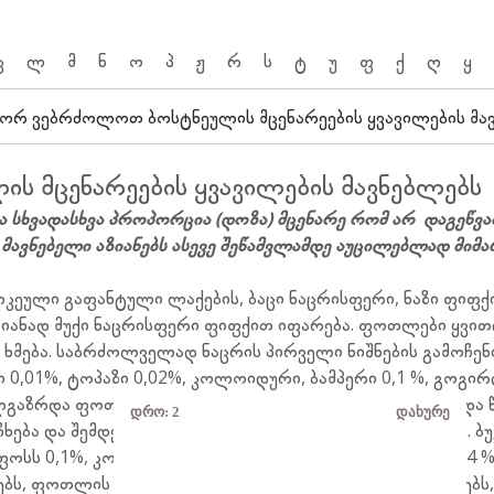
კ
ლ
მ
ნ
ო
პ
ჟ
რ
ს
ტ
უ
ფ
ქ
ღ
ყ
ორ ვებრძოლოთ ბოსტნეულის მცენარეების ყვავილების მა
 მცენარეების ყვავილების მავნებლებს
 სხვადასხვა პროპორცია (დოზა) მცენარე რომ არ დაგეწვა
ავნებელი აზიანებს ასევე შეწამვლამდე აუცილებლად მიმ
კეული გაფანტული ლაქების, ბაცი ნაცრისფერი, ნაზი ფიფქი
იანად მუქი ნაცრისფერი ფიფქით იფარება. ფოთლები ყვით
 ხმება. საბრძოლველად ნაცრის პირველი ნიშნების გამოჩენ
0,01%, ტოპაზი 0,02%, კოლოიდური, ბამპერი 0,1 %, გოგირდ
ლგაზრდა ფოთლების ქვედა მხარეზე, ასევე ყლორტებზე და 
დრო:
2
დახურე
ება და შემდეგ ხმება, საბოლოო ჯამში მცენარე იღუპება. ბ
ფოსს 0,1%, კონფიდორს 0,04%, პირინექსს, აქტელიკს 0,04 %
ებს, ფოთლის და ნაყოფის ყუნწებს, აჩენენ მათზე წინწკლებ