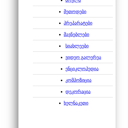
მოვლა
მეთოდები
პრეპარატები
მავნებლები
10 ყველაზე
სიახლეები
ვიდეო გალერეა
ენციკლოპედია
კომპოზიცია
ოთახის პალმები
დეკორაცია
ხელნაკეთი
საგველა ჰორტენზია