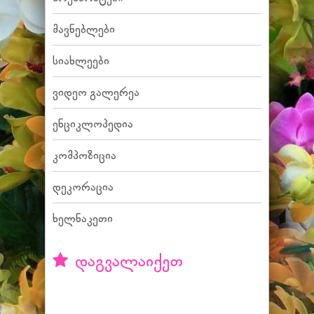
მავნებლები
სიახლეები
ვიდეო გალერეა
ენციკლოპედია
კომპოზიცია
დეკორაცია
ხელნაკეთი
დაგვალაიქეთ