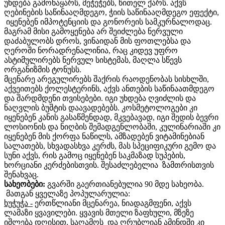
უხდება გამონაყარს, მეჭეჭებს, წითელ ქარს. აქვს
ღებინების საწინააღმდეგო, ჭიის საწინააღმდეგო ეფექტი,
იყენებენ იმპოტენციის და გონორეის სამკურნალოდაც.
მაგრამ მისი გამოყენება არ შეიძლება ნერვული
დაძაბულობს დროს, ვინაიდან მის ფოთლებსა და
ღეროში ნორადრენალინია, რაც კიდევ უფრო
ასტიმულირებს ნერვულ სისტემას, მაღლა სწევს
ორგანიზმის ტონუსს.
მცენარე არეგულირებს შაქრის რაოდენობას სისხლში,
აქვეითებს ქოლესტერინს, აქვს ანთების საწინაათმდეგო
და შარდმდენი თვისებები. იგი უხდება ღვიძლის და
ნაღვლის ბუშტის დაავადებებს. კოსმეტოლოგები კი
იყენებენ კანის გასაწმენდად, მკვებავად, იგი შედის ბევრი
ლოსიონის და ნიღბის შემადგენლობაში, კულინარიაში კი
იყენებენ მის ქორფა ნაწილს, ამზადებენ ვიტამინებიან
სალათებს, სხვადასხვა კერძს, მას სპეციფიკური გემო და
სუნი აქვს, რის გამოც იყენებენ საკმაზად სუპების,
ხორციანი კერძებისთვის. შესაძლებელია ზამთრისთვის
შენახვაც.
სახეობები:
გვარში გაერთიანებულია 90 მდე სახეობა.
მათგან ყველაზე პოპულარულია:
ხუჭუჭა -
ერთწლიანი მცენარეა, ნიადაგმფენი, აქვს
ლამაზი ყვავილები. ყვავის მთელი ზაფხული, მზეზე
იშლება დღისით, საღამოს და ღრუბლიან ამინდში კი